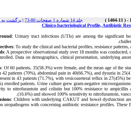
برگشت به 
|
جلد 14 شماره 1 صفحات 80-73
Clinico-bacteriological Profile, Antibiotic R
round
: Urinary tract infections (UTIs) are among the significant he
challe
ectives
: To study the clinical and bacterial profiles, resistance patterns,
ds
: A prospective observational study over 18 months was conducted, 
rolled. Data on demographics, clinical presentation, underlying anomali
s
: Of 60 patients, 35(58.3%) were female, and the mean age of the 
in 42 patients (70%), abdominal pain in 40(66.7%), and dysuria in 25
resent in 43 patients (71.7%), with vesicoureteral reflux in 27(45%) 
) enrolled patients. Urine culture grew gram-negative microorganis
ivity to nitrofurantoin and colistin but 100% resistance to ampicill
(16.6%) and showed 100% sensitivity to nitrofurantoin, vanco
sions
: Children with underlying CAKUT and bowel dysfunction are p
 uropathogens with concerning antibiotic resistance profiles. These fi