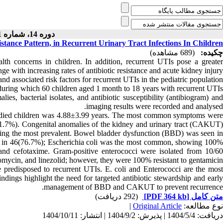
دوره 14، شماره 1 - ( 11-1404 )
esistance Pattern, in Recurrent Urinary Tract Infections In Children
چکیده:
(689 مشاهده)
alth concerns in children. In addition, recurrent UTIs pose a greater
nge with increasing rates of antibiotic resistance and acute kidney injury.
 and associated risk factors for recurrent UTIs in the pediatric population.
during which 60 children aged 1 month to 18 years with recurrent UTIs
es, bacterial isolates, and antibiotic susceptibility (antibiogram) and
imaging results were recorded and analysed.
studied children was 4.88±3.99 years. The most common symptoms were
(41.7%). Congenital anomalies of the kidney and urinary tract (CAKUT)
being the most prevalent. Bowel bladder dysfunction (BBD) was seen in
ms in 46(76.7%); Escherichia coli was the most common, showing 100%
in and cefotaxime. Gram-positive enterococci were isolated from 10/60
mycin, and linezolid; however, they were 100% resistant to gentamicin.
redisposed to recurrent UTIs. E. coli and Enterococci are the most
ndings highlight the need for targeted antibiotic stewardship and early
management of BBD and CAKUT to prevent recurrence.
(292 دریافت)
[PDF 364 kb]
متن کامل
|
Original Article
نوع مطالعه:
دریافت: 1404/5/4 | پذیرش: 1404/9/2 | انتشار: 1404/10/11