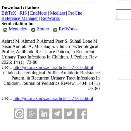
Download citation:
BibTeX
|
RIS
|
EndNote
|
Medlars
|
ProCite
|
Reference Manager
|
RefWorks
Send citation to:
Mendeley
Zotero
RefWorks
Ashraf M, Ahmed P, Ahmed Peer S, Suhail Lone M,
Nisar Andrabi A, Mushtaq S. Clinico-bacteriological
Profile, Antibiotic Resistance Pattern, in Recurrent
Urinary Tract Infections In Children. J. Pediatr. Rev
2026; 14 (1) :73-80
URL:
http://jpr.mazums.ac.ir/article-1-773-fa.html
Clinico-bacteriological Profile, Antibiotic Resistance
Pattern, in Recurrent Urinary Tract Infections In
Children. Journal of Pediatrics Review. 1404; 14 (1)
:73-80
URL:
http://jpr.mazums.ac.ir/article-1-773-fa.html