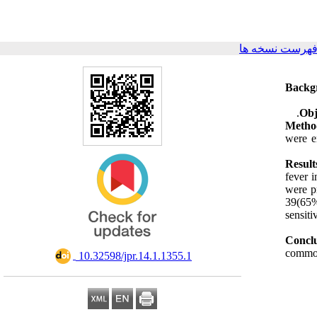
فهرست نسخه ها
Backg
Obj
Metho
were en
Result
fever 
were p
39(65%
sensit
Conclu
common
‎ 10.32598/jpr.14.1.1355.1